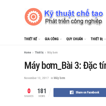
THIẾT KẾ
GIA CÔNG
QUY CHUẨN
THIẾT BỊ
Home
Thiết bị
Máy bơm
Máy bơm_Bài 3: Đặc tí
November 13, 2017
in
Máy bơm
0
181
Share on Facebook
SHARES
VIEWS