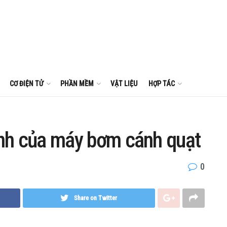
CƠ ĐIỆN TỬ
PHẦN MỀM
VẬT LIỆU
HỢP TÁC
nh của máy bơm cánh quạt
0
Share on Twitter