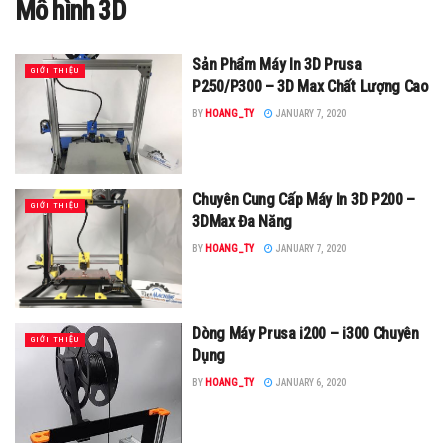
Mô hình 3D
Sản Phẩm Máy In 3D Prusa
GIỚI THIỆU
P250/P300 – 3D Max Chất Lượng Cao
BY
HOANG_TY
JANUARY 7, 2020
Chuyên Cung Cấp Máy In 3D P200 –
GIỚI THIỆU
3DMax Đa Năng
BY
HOANG_TY
JANUARY 7, 2020
Dòng Máy Prusa i200 – i300 Chuyên
GIỚI THIỆU
Dụng
BY
HOANG_TY
JANUARY 6, 2020