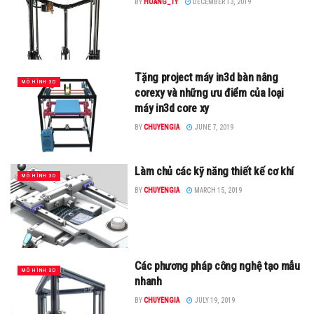
BY
HOANG_TY
DECEMBER 13, 2019
Tặng project máy in3d bàn nâng
MÔ HÌNH 3D
corexy và những ưu điểm của loại
máy in3d core xy
BY
CHUYENGIA
JUNE 7, 2019
Làm chủ các kỹ năng thiết kế cơ khí
MÔ HÌNH 3D
BY
CHUYENGIA
MARCH 15, 2019
Các phương pháp công nghệ tạo mẫu
MÔ HÌNH 3D
nhanh
BY
CHUYENGIA
JULY 19, 2019