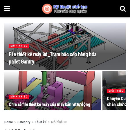
MÔ HÌNH 3D
File thiết kế máy 3d_Trạm bốc xếp hàng hóa
pallet Gantry
GIỚI THIỆU
MÔ HÌNH 3D
Chuyên Cung 
Chia sẻ file thiết kế máy của máy bắn vít tự động
chân chữ quả
Home
Category
Thiết kế
Mô hình 3D