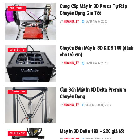
Cung Cấp Máy In 3D Prusa Tự Ráp
GIỚI THIỆU
Chuyên Dụng Giá Tốt
BY
HOANG_TY
JANUARY 6, 2020
Chuyên Bán Máy In 3D KIDS 100 (dành
CƠ ĐIỆN TỬ
cho trẻ em)
BY
HOANG_TY
JANUARY 6, 2020
Cần Bán Máy In 3D Delta Premium
MÔ HÌNH 3D
Chuyên Dụng
BY
HOANG_TY
DECEMBER 31, 2019
Máy in 3D Delta 180 – 220 giá tốt
CƠ ĐIỆN TỬ