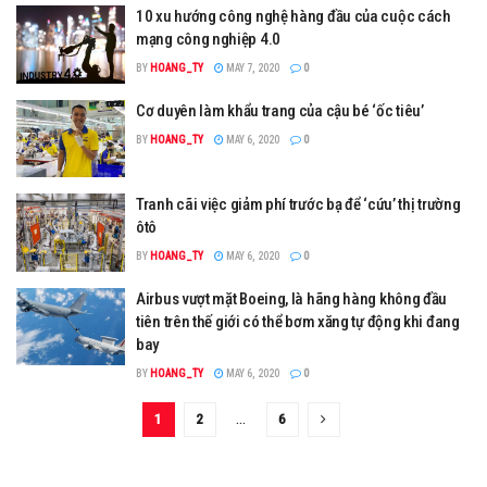
10 xu hướng công nghệ hàng đầu của cuộc cách
mạng công nghiệp 4.0
BY
HOANG_TY
MAY 7, 2020
0
Cơ duyên làm khẩu trang của cậu bé ‘ốc tiêu’
BY
HOANG_TY
MAY 6, 2020
0
Tranh cãi việc giảm phí trước bạ để ‘cứu’ thị trường
ôtô
BY
HOANG_TY
MAY 6, 2020
0
Airbus vượt mặt Boeing, là hãng hàng không đầu
tiên trên thế giới có thể bơm xăng tự động khi đang
bay
BY
HOANG_TY
MAY 6, 2020
0
1
2
…
6