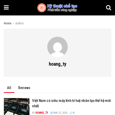
Home
Author
hoang_ty
All
Reviews
Việt Nam có siêu máy tính trí tuệ nhân tạo thế hệ mới
nhất
BY
HOANG_TY
MAY 22, 2020
0