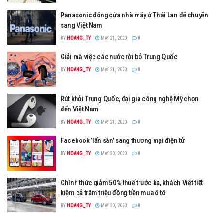
Panasonic đóng cửa nhà máy ở Thái Lan để chuyển
sang Việt Nam
BY
HOANG_TY
MAY 21, 2020
0
Giải mã việc các nước rời bỏ Trung Quốc
BY
HOANG_TY
MAY 21, 2020
0
Rút khỏi Trung Quốc, đại gia công nghệ Mỹ chọn
đến Việt Nam
BY
HOANG_TY
MAY 21, 2020
0
Facebook ‘lấn sân’ sang thương mại điện tử
BY
HOANG_TY
MAY 20, 2020
0
Chính thức giảm 50% thuế trước bạ, khách Việt tiết
kiệm cả trăm triệu đồng tiền mua ô tô
BY
HOANG_TY
MAY 20, 2020
0