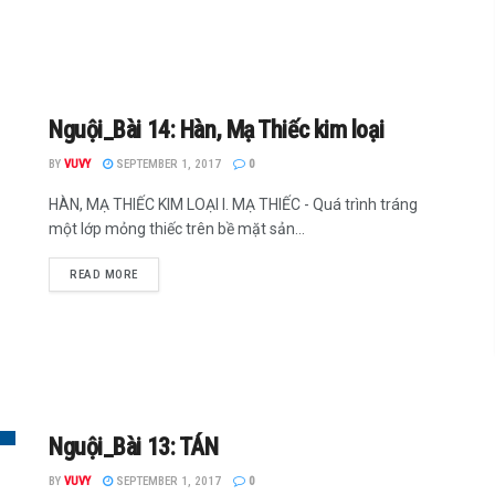
Nguội_Bài 14: Hàn, Mạ Thiếc kim loại
BY
VUVY
SEPTEMBER 1, 2017
0
HÀN, MẠ THIẾC KIM LOẠI I. MẠ THIẾC - Quá trình tráng
một lớp mỏng thiếc trên bề mặt sản...
READ MORE
Nguội_Bài 13: TÁN
BY
VUVY
SEPTEMBER 1, 2017
0