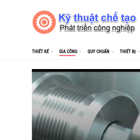
THIẾT KẾ
GIA CÔNG
QUY CHUẨN
THIẾT BỊ