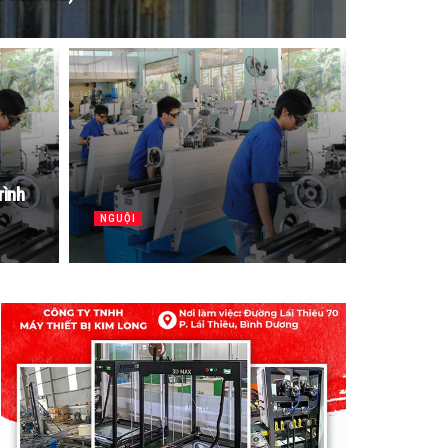
rình
NGUỘI