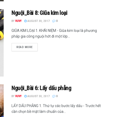
Nguội_Bài 8: Giũa kim loại
BY
VUVY
AUGUST 30, 2017
0
GIŨA KIM LOẠI 1. KHÁI NIỆM - Giũa kim loại là phương
pháp gia công nguội hớt đi một lớp...
READ MORE
Nguội_Bài 6: Lấy dấu phẳng
BY
VUVY
AUGUST 30, 2017
0
LẤY DẤU PHẲNG 1. Thứ tự các bước lấy dấu - Trước hết
cần chọn bề mặt làm chuẩn của...