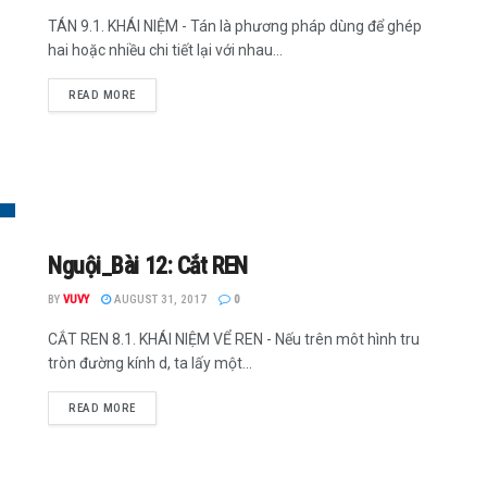
TÁN 9.1. KHÁI NIỆM - Tán là phương pháp dùng để ghép
hai hoặc nhiều chi tiết lại với nhau...
READ MORE
Nguội_Bài 12: Cắt REN
BY
VUVY
AUGUST 31, 2017
0
CẮT REN 8.1. KHÁI NIỆM VỂ REN - Nếu trên môt hình tru
tròn đường kính d, ta lấy một...
READ MORE