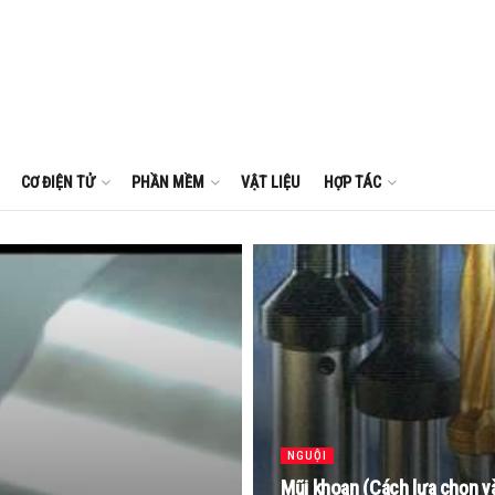
CƠ ĐIỆN TỬ
PHẦN MỀM
VẬT LIỆU
HỢP TÁC
NGUỘI
Mũi khoan (Cách lựa chọn v