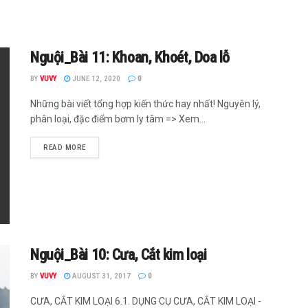
Nguội_Bài 11: Khoan, Khoét, Doa lỗ
BY
VUVY
JUNE 12, 2020
0
Những bài viết tổng hợp kiến thức hay nhất! Nguyên lý,
phân loại, đặc điểm bơm ly tâm => Xem...
READ MORE
Nguội_Bài 10: Cưa, Cắt kim loại
BY
VUVY
AUGUST 31, 2017
0
CƯA, CẮT KIM LOẠI 6.1. DỤNG CỤ CƯA, CẮT KIM LOẠI -