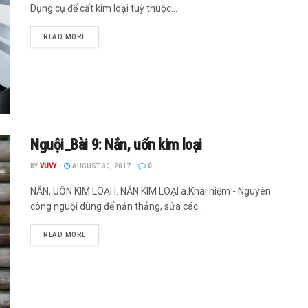
Dụng cụ để cất kim loại tuỳ thuộc...
READ MORE
Nguội_Bài 9: Nắn, uốn kim loại
BY
VUVY
AUGUST 30, 2017
0
NẮN, UỐN KIM LOẠI I. NẮN KIM LOẠI a.Khái niệm - Nguyên
công nguội dùng để nắn thẳng, sửa các...
READ MORE