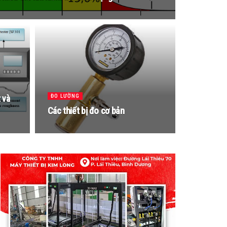
ĐO LƯỜNG
 và
Các thiết bị đo cơ bản