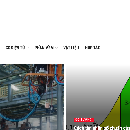
CƠ ĐIỆN TỬ
PHẦN MỀM
VẬT LIỆU
HỢP TÁC
ĐO LƯỜNG
Cách tìm phân bố chuẩn của 