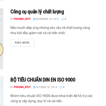
Công cụ quản lý chất lượng
BY
PHUONG_KTCT
NOVEMBER 29, 2019
0
Nếu muốn đáp ứng những yêu cầu về chất lượng cũng
như bắt đầu giám sát và cải tiến chất...
READ MORE
BỘ TIÊU CHUẨN DIN EN ISO 9000
BY
PHUONG_KTCT
OCTOBER 30, 2014
0
Nhóm tiêu chuẩn ISO-9000 được khai triển để hỗ trợ các
công ty xây dựng, duy trì và cải tiến...