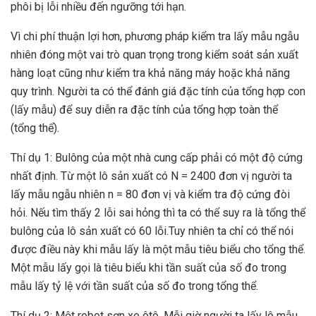
phôi bị lỗi nhiều đến ngưỡng tới hạn.
Vì chi phí thuận lợi hơn, phương pháp kiểm tra lấy mẫu ngẫu
nhiên đóng một vai trò quan trọng trong kiểm soát sản xuất
hàng loạt cũng như kiểm tra khả năng máy hoặc khả năng
quy trình. Người ta có thể đánh giá đặc tính của tổng hợp con
(lấy mẫu) để suy diễn ra đặc tính của tổng hợp toàn thể
(tổng thể).
Thí dụ 1: Bulông của một nhà cung cấp phải có một độ cứng
nhất định. Từ một lô sản xuất có N = 2400 đơn vị người ta
lấy mẫu ngẫu nhiên n = 80 đơn vị và kiểm tra độ cứng đòi
hỏi. Nếu tìm thấy 2 lỗi sai hỏng thì ta có thể suy ra là tổng thể
bulông của lô sản xuất có 60 lỗi.Tuy nhiên ta chỉ có thể nói
được điều này khi mẫu lấy là một mẫu tiêu biểu cho tổng thể.
Một mẫu lấy gọi là tiêu biểu khi tần suất của số đo trong
mẫu lấy tỷ lệ với tần suất của số đo trong tổng thể.
Thí dụ 2: Một robot sơn xe ôtô. Mỗi giờ người ta lấy lô mẫu