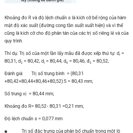
Khoảng đo R và độ lệch chuẩn s là kích cỡ bể rộng của hàm
mật độ xác suất (đường cong tần suất xuất hiện) và vì thế
cũng là kích cỡ cho độ phân tán của các trị số riêng lẻ và của
quy trình.
Thí dụ: Trị số của một lần lấy mẫu đã được xếp thứ tự: d, =
80,31; d
= 80,42; d
= 80,44; d
= 80,46; đ
= 80,52;
2
ì
4
5
Đánh giá: Trị số trung bình = (80,31
+80,42+80,44+80,46+80,52):5 = 80,43 mm;
Số trung vị = 80,44 mm;
Khoảng đo R= 80,52- 80,31 =0,21 mm;
Độ lệch chuẩn s = 0,077 mm
■ Trị số đặc trưng của phân bố chuẩn trong một lô