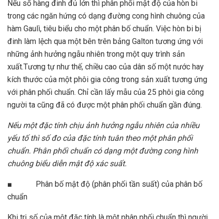
Nếu số hàng đinh đủ lớn thì phân phối mật độ của hòn bi
trong các ngăn hứng có dạng đường cong hình chuông của
hàm Gaulì, tiêu biểu cho một phân bố chuẩn. Việc hòn bi bị
đinh làm lệch qua một bên trên bảng Galton tương ứng với
những ảnh hưởng ngẫu nhiên trong một quy trình sản
xuất.Tương tự như thế, chiều cao của dân số một nước hay
kích thước của một phôi gia công trong sản xuất tương ứng
với phân phối chuẩn. Chỉ cần lấy mẫu của 25 phôi gia công
người ta cũng đã có được một phân phối chuẩn gần đúng.
Nếu một đặc tính chịu ảnh hưởng ngẫu nhiên của nhiều
yếu tố thì
số đo của đặc tính tuân theo một phân phối
chuẩn. Phân phối chuẩn
có dạng một đường cong hình
chuông biểu diễn mật độ xác suất.
■ Phân bố mật độ (phân phối tần suất) của phân bố
chuẩn
Khi trị số của một đặc tính là một phân phối chuẩn thì người