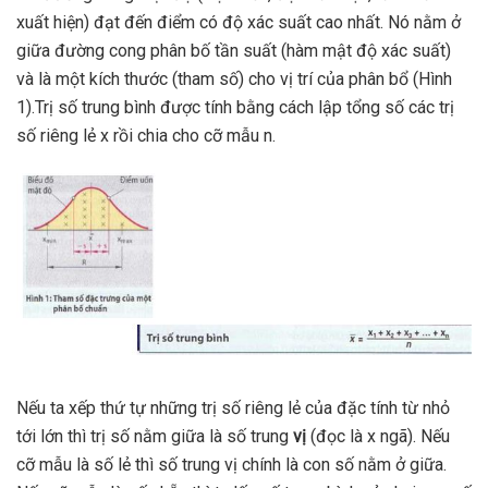
xuất hiện) đạt đến điểm có độ xác suất cao nhất. Nó nằm ở
giữa đường cong phân bố tần suất (hàm mật độ xác suất)
và là một kích thước (tham số) cho vị trí của phân bổ (Hình
1).Trị số trung bình được tính bằng cách lập tổng số các trị
số riêng lẻ x rồi chia cho cỡ mẫu n.
Nếu ta xếp thứ tự những trị số riêng lẻ của đặc tính từ nhỏ
tới lớn thì trị số nằm giữa là số trung
vị
(đọc là x ngã). Nếu
cỡ mẫu là số lẻ thì số trung vị chính là con số nằm ở giữa.