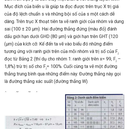
Mục đích của biến u là giúp ta đọc được trên trục X trị giá
của độ lệch chuẩn s và những bội số của s một cách dễ
dàng. Trên trục X thoạt tiên ta vẽ ranh giới của nhóm và dung
sai (100 ± 20 µm). Hai đường thẳng đứng (màu đỏ) đánh
dấu giới hạn dưới GHD (80 µm) và giới hạn trên GHT (120
(µm) của kích cỡ. Kế đến ta vẽ vào biểu đó những điểm
tương ứng với ranh giới trên của mỗi nhóm và trị số của F
j
đọc từ Bảng 2 (thí dụ cho nhóm 1: ranh giới trên x= 99, F
–
j
1,8%) trừ trị số cho F
= 100%. Cuối cùng ta vẽ một đường
j
thẳng trung bình qua những điểm này. Đường thẳng này gọi
là đường thẳng xác suất (đường thẳng W).