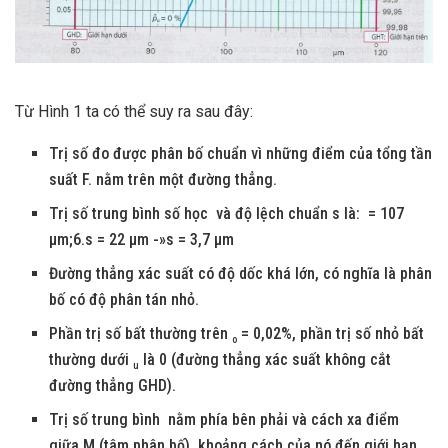
Từ Hình 1 ta có thể suy ra sau đây:
Trị số đo được phân bố chuẩn vì những điểm của tổng tần
suất F. nằm trên một đường thẳng.
Trị số trung bình số học và độ lệch chuẩn s là: = 107
µm;6.s = 22 µm -»s = 3,7 µm
Đường thẳng xác suất có độ dốc khá lớn, có nghĩa là phân
bố có độ phân tán nhỏ.
Phần trị số bất thường trên
= 0,02%, phần trị số nhỏ bất
o
thường dưới
là 0 (đường thẳng xác suất không cắt
u
đường thẳng GHD).
Trị số trung bình nằm phía bên phải và cách xa điểm
giữa M (tâm phân bố), khoảng cách của nó đến giới hạn