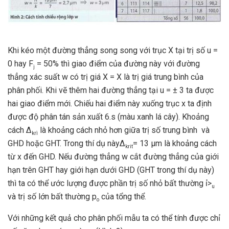
Khi kéo một đường thẳng song song với trục X tại trị số u =
0 hay F
= 50% thì giao điểm của đường này với đường
j
thẳng xác suất w có trị giá X = X là trị giá trung bình của
phân phối. Khi vẽ thêm hai đường thẳng tại u = ± 3 ta được
hai giao điểm mới. Chiếu hai điểm này xuống trục x ta định
được độ phân tán sản xuất 6.s (màu xanh lá cây). Khoảng
cách Δ
là khoảng cách nhỏ hơn giữa trị số trung bình và
krì
GHD hoặc GHT. Trong thí dụ nàyΔ
= 13 µm là khoảng cách
kr
i
t
từ x đến GHD. Nếu đường thẳng w cắt đường thẳng của giới
hạn trên GHT hay giới hạn dưới GHD (GHT trong thí dụ này)
thì ta có thể ước lượng được phần trị số nhỏ bất thường ỉ>
u
và trị số lớn bất thường p
của tổng thể.
o
Với những kết quả cho phân phối mẫu ta có thể tính được chỉ