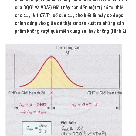
của DQG
và VDA
) Điều này dẫn đến một trị số tối thiểu
1
2
cho c
là 1,67.Trị số của c
cho biết là máy có được
m
k
m
k
chỉnh đúng vào giữa để thật sự sản xuất ra những sản
phẩm không vượt quá miền dung sai hay không (Hình 2).