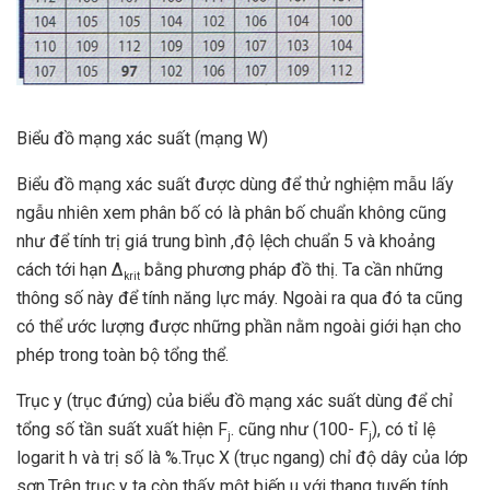
Biểu đồ mạng xác suất (mạng W)
Biểu đồ mạng xác suất được dùng để thử nghiệm mẫu lấy
ngẫu nhiên xem phân bố có là phân bố chuẩn không cũng
như để tính trị giá trung bình ,độ lệch chuẩn 5 và khoảng
cách tới hạn Δ
bằng phương pháp đồ thị. Ta cần những
krit
thông số này để tính năng lực máy. Ngoài ra qua đó ta cũng
có thể ước lượng được những phần nằm ngoài giới hạn cho
phép trong toàn bộ tổng thể.
Trục y (trục đứng) của biểu đồ mạng xác suất dùng để chỉ
tổng số tần suất xuất hiện F
. cũng như (100- F
), có tỉ lệ
j
j
logarit h và trị số là %.Trục X (trục ngang) chỉ độ dây của lớp
sơn.Trên trục y ta còn thấy một biến u với thang tuyến tính..