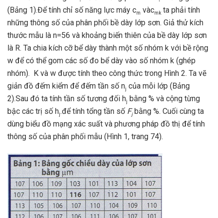
(Bảng 1).Để tính chỉ số năng lực máy c
vàc
ta phải tính
m
m
k
những thông số của phân phối bề dày lớp sơn. Giả thử kích
thước mẫu là n=56 và khoảng biến thiên của bề dày lớp sơn
là R. Ta chia kích cỡ bể dày thành một số nhóm k với bề rộng
w để có thể gom các số đo bể dày vào số nhóm k (ghép
nhóm). K và w được tính theo công thức trong Hình 2. Ta vẽ
giản đồ đếm kiểm để đếm tần số n
của mỗi lớp (Bảng
j
2).Sau đó ta tính tần số tương đối h
bằng % và cộng từng
j
bậc các trị số h
.để tính tổng tần số
F
bằng %. Cuối cùng ta
j
j
dùng biểu đồ mạng xác suất và phương pháp đồ thị để tính
thông số của phân phối mẫu (Hình 1, trang 74).