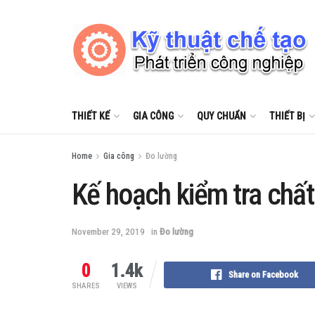
THIẾT KẾ
GIA CÔNG
QUY CHUẨN
THIẾT BỊ
Home
Gia công
Đo lường
Kế hoạch kiểm tra chất
November 29, 2019
in
Đo lường
0
1.4k
Share on Facebook
SHARES
VIEWS