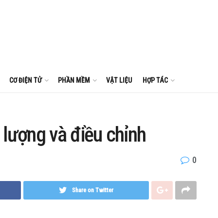
CƠ ĐIỆN TỬ
PHẦN MỀM
VẬT LIỆU
HỢP TÁC
 lượng và điều chỉnh
0
Share on Twitter