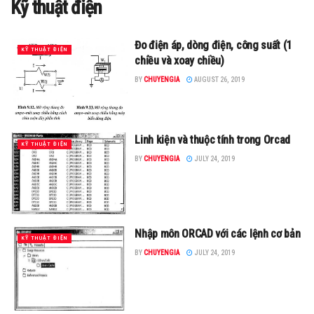
Kỹ thuật điện
Đo điện áp, dòng điện, công suất (1
KỸ THUẬT ĐIỆN
chiều và xoay chiều)
BY
CHUYENGIA
AUGUST 26, 2019
Linh kiện và thuộc tính trong Orcad
KỸ THUẬT ĐIỆN
BY
CHUYENGIA
JULY 24, 2019
Nhập môn ORCAD với các lệnh cơ bản
KỸ THUẬT ĐIỆN
BY
CHUYENGIA
JULY 24, 2019