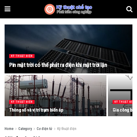
KỸ THUẬT ĐIỆN
Pin mặt trời có thể phát ra điện khi mặt trời lặn
KỸ THUẬT ĐIỆN
KỸ THUẬT ĐIỆN
Thông số và vị trí trạm biến áp
Gia công bằn
Home
Category
Cơ điện tử
Kỹ thuật điện