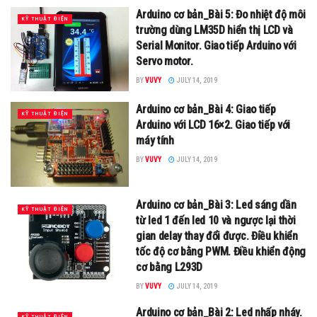
Arduino cơ bản_Bài 5: Đo nhiệt độ môi
KỸ THUẬT ĐIỆN
trường dùng LM35D hiển thị LCD và
Serial Monitor. Giao tiếp Arduino với
Servo motor.
BY
VUVY
JULY 14, 2019
Arduino cơ bản_Bài 4: Giao tiếp
KỸ THUẬT ĐIỆN
Arduino với LCD 16×2. Giao tiếp với
máy tính
BY
VUVY
JULY 14, 2019
Arduino cơ bản_Bài 3: Led sáng dần
KỸ THUẬT ĐIỆN
từ led 1 đến led 10 và ngược lại thời
gian delay thay đổi được. Điều khiển
tốc độ cơ bằng PWM. Điều khiển động
cơ bằng L293D
BY
VUVY
JULY 14, 2019
Arduino cơ bản_Bài 2: Led nhấp nháy.
KỸ THUẬT ĐIỆN