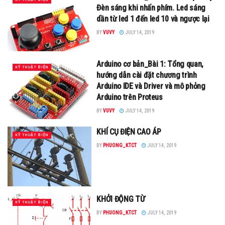
Đèn sáng khi nhấn phím. Led sáng
dần từ led 1 đến led 10 và ngược lại
BY
VUVY
JULY 14, 2019
Arduino cơ bản_Bài 1: Tổng quan,
KỸ THUẬT ĐIỆN
hướng dẫn cài đặt chương trình
Arduino IDE và Driver và mô phỏng
Arduino trên Proteus
BY
VUVY
JULY 14, 2019
KHÍ CỤ ĐIỆN CAO ÁP
KỸ THUẬT ĐIỆN
BY
PHUONG_KTCT
JULY 14, 2019
KHỞI ĐỘNG TỪ
KỸ THUẬT ĐIỆN
BY
PHUONG_KTCT
JULY 14, 2019