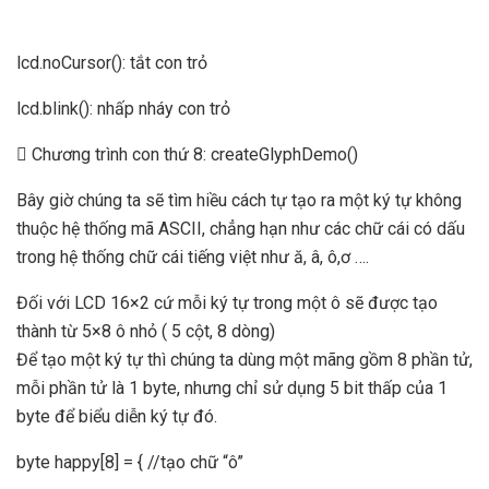
lcd.noCursor(): tắt con trỏ
lcd.blink(): nhấp nháy con trỏ
 Chương trình con thứ 8: createGlyphDemo()
Bây giờ chúng ta sẽ tìm hiều cách tự tạo ra một ký tự không
thuộc hệ thống mã ASCII, chẳng hạn như các chữ cái có dấu
trong hệ thống chữ cái tiếng việt như ă, â, ô,ơ ….
Đối với LCD 16×2 cứ mỗi ký tự trong một ô sẽ được tạo
thành từ 5×8 ô nhỏ ( 5 cột, 8 dòng)
Để tạo một ký tự thì chúng ta dùng một mãng gồm 8 phần tử,
mỗi phần tử là 1 byte, nhưng chỉ sử dụng 5 bit thấp của 1
byte để biểu diễn ký tự đó.
byte happy[8] = { //tạo chữ “ô”