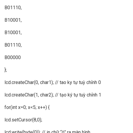
B01110,
B10001,
B10001,
B01110,
B00000
};
lcd.createChar(0, char1); // tao ky tự tuỳ chỉnh 0
lcd.createChar(1, char2); // tạo ký tự tuỳ chỉnh 1
for(int x=0; x<5; x++) {
lcd.setCursor(8,0);
lcd.write(byte(0)); // in chữ “ô” ra màn hình