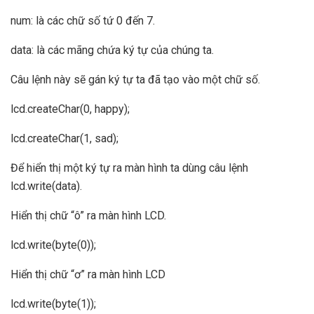
num: là các chữ số tứ 0 đến 7.
data: là các mãng chứa ký tự của chúng ta.
Câu lệnh này sẽ gán ký tự ta đã tạo vào một chữ số.
lcd.createChar(0, happy);
lcd.createChar(1, sad);
Để hiển thị một ký tự ra màn hình ta dùng câu lệnh
lcd.write(data).
Hiển thị chữ “ô” ra màn hình LCD.
lcd.write(byte(0));
Hiển thị chữ “ơ” ra màn hình LCD
lcd.write(byte(1));