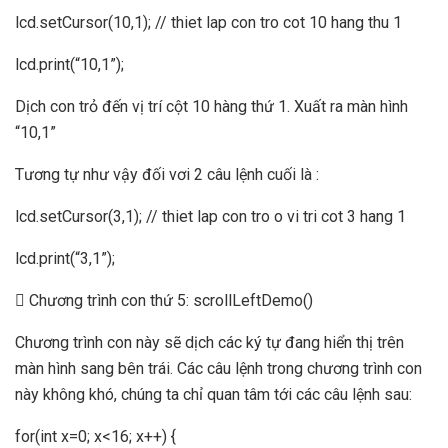
lcd.setCursor(10,1); // thiet lap con tro cot 10 hang thu 1
lcd.print(“10,1”);
Dịch con trỏ đến vị trí cột 10 hàng thứ 1. Xuất ra màn hình
“10,1”
Tương tự như vậy đối vơi 2 câu lệnh cuối là :
lcd.setCursor(3,1); // thiet lap con tro o vi tri cot 3 hang 1
lcd.print(“3,1”);
 Chương trình con thứ 5: scrollLeftDemo()
Chương trình con này sẽ dịch các ký tự đang hiển thị trên
màn hình sang bên trái. Các câu lệnh trong chương trình con
này không khó, chúng ta chỉ quan tâm tới các câu lệnh sau:
for(int x=0; x<16; x++) {