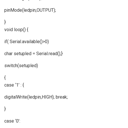
pinMode(ledpin,OUTPUT);
}
void loop() {
if( Serial.available()>0)
char setupled = Serial.read();}
switch(setupled)
{
case ‘1’ : {
digitalWrite(ledpin,HIGH); break;
}
case ‘0’: