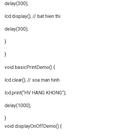
delay(300);
lcd.display(); // bat hien thi
delay(300);
}
}
void basicPrintDemo() {
lcd.clear(); // xoa man hinh
lcd.print(“HV HANG KHONG”);
delay(1000);
}
void displayOnOffDemo() {