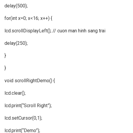
delay(500);
for(int x=0; x<16; x++) {
lcd.scrollDisplayLeft(); // cuon man hinh sang trai
delay(250);
}
}
void scrollRightDemo() {
lcd.clear();
lcd.print(“Scroll Right”);
lcd.setCursor(0,1);
lcd.print(“Demo”);