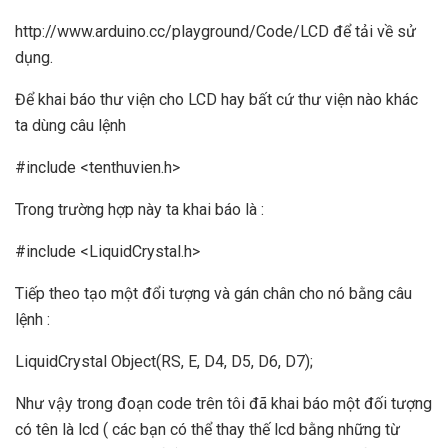
http://www.arduino.cc/playground/Code/LCD
để tải về sử
dụng.
Để khai báo thư viện cho LCD hay bất cứ thư viện nào khác
ta dùng câu lệnh
#include <tenthuvien.h>
Trong trường hợp này ta khai báo là :
#include <LiquidCrystal.h>
Tiếp theo tạo một đổi tượng và gán chân cho nó bằng câu
lệnh :
LiquidCrystal Object(RS, E, D4, D5, D6, D7);
Như vậy trong đoạn code trên tôi đã khai báo một đối tượng
có tên là lcd ( các bạn có thể thay thế lcd bằng những từ