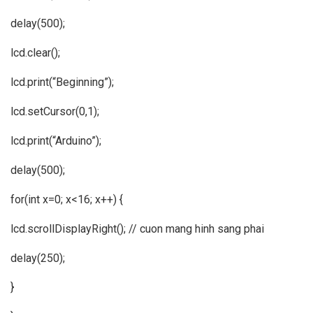
delay(500);
lcd.clear();
lcd.print(“Beginning”);
lcd.setCursor(0,1);
lcd.print(“Arduino”);
delay(500);
for(int x=0; x<16; x++) {
lcd.scrollDisplayRight(); // cuon mang hinh sang phai
delay(250);
}