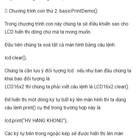
 Chương trình con thứ 2: basicPrintDemo()
Trong chương trình con này chúng ta sẽ điều khiển sao cho
LCD hiển thị dòng chứ mà ta mong muốn.
Đầu tiên chúng ta xoá tất cả màn hình bằng câu lệnh:
lcd.clear();
Chúng ta cần lưu ý đối tượng lcd : nếu như ban đầu chúng ta
khai báo đổi tượng là
LCD16x2 thì chúng ta phải viết câu lệnh là LCD16x2.clear().
Để hiển thị một dòng ký tự bất kỳ lên màn hình thì ta dùng
câu lệnh print() cụ thể trong trường hợp này là:
lcd.print(“HV HANG KHONG”);
Các ký tự bên trong ngoặc kép sẽ được hiển thị lên màn