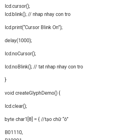
lcd.cursor();
lcd.blink(); // nhap nhay con tro
lcd.print(“Cursor Blink On”);
delay(1000);
lcd.noCursor();
lcd.noBlink(); // tat nhap nhay con tro
}
void createGlyphDemo() {
lcd.clear();
byte char1[8] = { //tạo chữ “ô”
B01110,