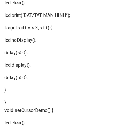
lcd.clear();
lcd.print(“BAT/TAT MAN HINH”);
for(int x=0; x < 3; x++) {
lcd.noDisplay();
delay(500);
lcd.display();
delay(500);
}
}
void setCursorDemo() {
lcd.clear();