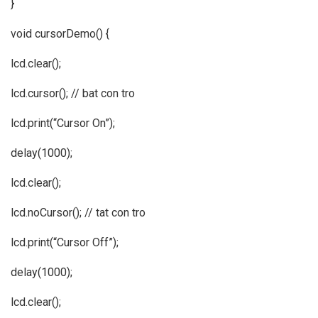
}
void cursorDemo() {
lcd.clear();
lcd.cursor(); // bat con tro
lcd.print(“Cursor On”);
delay(1000);
lcd.clear();
lcd.noCursor(); // tat con tro
lcd.print(“Cursor Off”);
delay(1000);
lcd.clear();