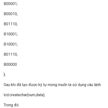
B00001,
B00010,
B01110,
B10001,
B10001,
B01110,
B00000
};
Sau khi đã tạo được ký tự mong muốn ta sử dụng câu lệnh:
lcd.createchar(num,data);
Trong đó: