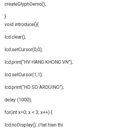
createGlyphDemo();
}
void introduce(){
lcd.clear();
lcd.setCursor(0,0);
lcd.print(“HV HANG KHONG VN”);
lcd.setCursor(1,1);
lcd.print(“HD SD ARDUINO”);
delay (1000);
for(int x=0; x < 3; x++) {
lcd.noDisplay(); //tat hien thi