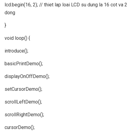
lcd.begin(16, 2); // thiet lap loai LCD su dung la 16 cot va 2
dong
}
void loop() {
introduce();
basicPrintDemo();
displayOnOffDemo();
setCursorDemo();
scrollLeftDemo();
scrollRightDemo();
cursorDemo();