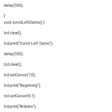
delay(500);
}
void scrollLeftDemo() {
lcd.clear();
lcd.print(“Scroll Left Demo”);
delay(500);
lcd.clear();
lcd.setCursor(7,0);
lcd.print(“Beginning”);
lcd.setCursor(9,1);
lcd.print(“Arduino”);