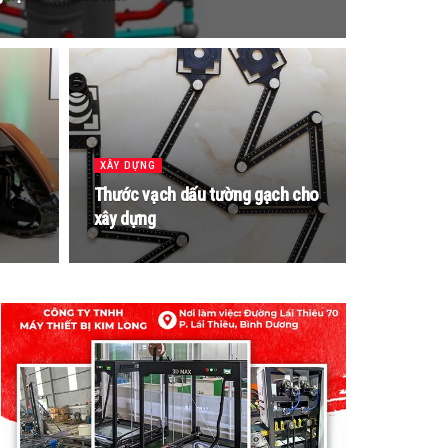
XÂY DỰNG
Thước vạch dấu tường gạch cho
xây dựng