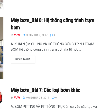
Máy bơm_Bài 8: Hệ thống công trình trạm
bơm
BY
VUVY
DECEMBER 6, 2017
0
A. KHÁI NIỆM CHUNG VÀ HỆ THỐNG CÔNG TRÌNH TRẠM
BƠM Hệ thống công trình trạm bơm là tổ hợp...
READ MORE
Máy bơm_Bài 7: Các loại bơm khác
BY
VUVY
NOVEMBER 24, 2017
0
A. BƠM PITTING VÀ PITTÔNG TRỤ Căn cứ vào cấu tạo và