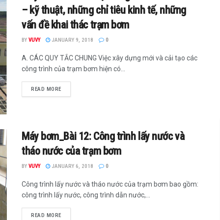
– kỹ thuật, những chỉ tiêu kinh tế, những
vấn đề khai thác trạm bơm
BY
VUVY
JANUARY 9, 2018
0
A. CÁC QUY TẮC CHUNG Việc xây dựng mới và cải tạo các
công trình của trạm bơm hiện có...
READ MORE
Máy bơm_Bài 12: Công trình lấy nước và
tháo nước của trạm bơm
BY
VUVY
JANUARY 6, 2018
0
Công trình lấy nước và tháo nước của trạm bơm bao gồm:
công trình lấy nước, công trình dẫn nước,...
READ MORE