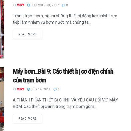
BY
VUVY
DECEMBER 20, 2017
0
Trong trạm bơm, ngoài những thiết bị động lực chính trực
tiếp làm nhiệm vụ bơm nước mà chúng ta...
READ MORE
Máy bơm_Bài 9: Các thiết bị cơ điện chính
của trạm bơm
BY
VUVY
JULY 14, 2019
0
A.THÀNH PHẦN THIẾT BỊ CHÍNH VÀ YÊU CẦU ĐỐI VỚI MÁY
BƠM. Các thiết bị chính trong trạm bơm gồm...
READ MORE