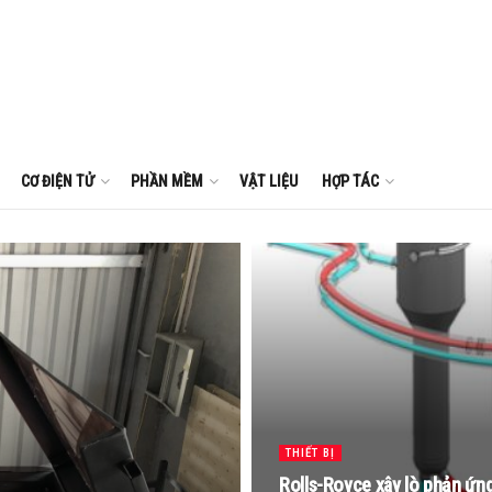
CƠ ĐIỆN TỬ
PHẦN MỀM
VẬT LIỆU
HỢP TÁC
THIẾT BỊ
Rolls-Royce xây lò phản ứng