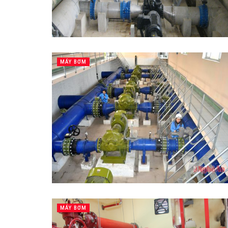
MÁY BƠM
MÁY BƠM