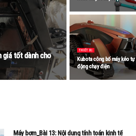
THIẾT BỊ
 giá tốt dành cho
Kubota công bố máy kéo tự
động chạy điện
Máy bơm_Bài 13: Nội dung tính toán kinh tế