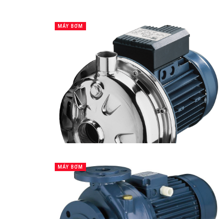
MÁY BƠM
MÁY BƠM