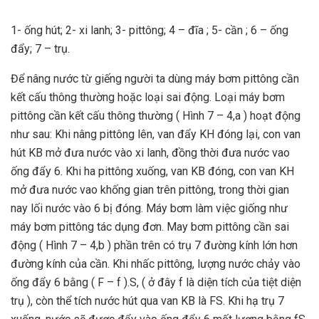
1- ống hút; 2- xi lanh; 3- pittông; 4 – đĩa ; 5- cần ; 6 – ống
đẩy; 7 – trụ.
Để nâng nước từ giếng người ta dùng máy bơm pittông cần
kết cấu thông thường hoặc loại sai động. Loại máy bơm
pittông cần kết cấu thông thường ( Hình 7 – 4,a ) hoạt động
như sau: Khi nâng pittông lên, van đẩy KH đóng lại, con van
hút KB mở đưa nước vào xi lanh, đồng thời đưa nước vao
ống đẩy 6. Khi ha pittông xuống, van KB đóng, con van KH
mở đưa nước vao khống gian trên pittông, trong thời gian
nay lối nước vào 6 bị đóng. Máy bơm làm việc giống như
máy bơm pittông tác dụng đơn. May bơm pittông cần sai
động ( Hình 7 – 4,b ) phần trên có trụ 7 đường kính lớn hơn
đường kính của cần. Khi nhấc pittông, lượng nước chảy vào
ống đẩy 6 bằng ( F – f ).S, ( ở đây f là diện tích của tiệt diện
trụ ), còn thể tích nước hút qua van KB là FS. Khi hạ trụ 7