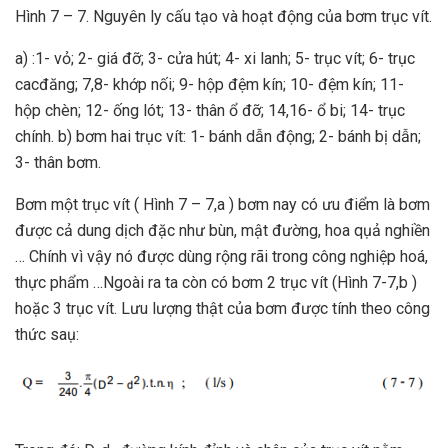
Hình 7 – 7. Nguyên ly cấu tạo và hoạt động của bơm trục vít.
a) :1- vỏ; 2- giá đỡ; 3- cửa hút; 4- xi lanh; 5- trục vít; 6- trục
cacđăng; 7,8- khớp nối; 9- hộp đệm kín; 10- đệm kín; 11-
hộp chèn; 12- ống lót; 13- thân ổ đỡ; 14,16- ổ bi; 14- trục
chính. b) bơm hai trục vít: 1- bánh dẫn động; 2- bánh bị dẫn;
3- thân bơm.
Bơm một trục vít ( Hình 7 – 7,a ) bơm nay có ưu điểm là bơm
được cả dung dịch đặc như bùn, mật đường, hoa qụả nghiền
… Chính vì vậy nó được dùng rộng rãi trong công nghiệp hoá,
thực phẩm …Ngoài ra ta còn có bơm 2 trục vít (Hình 7-7,b )
hoặc 3 trục vít. Lưu lượng thật của bơm được tính theo công
thức saụ: