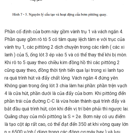
Phần cố định của bơm này gồm vành trụ 1 và vách ngăn 4.
Phần quay gồm rô tô 5 có tâm quay lệch tâm e với trục của
vành trụ 1, các pittông 2 dịch chuyện trong các rãnh ( các xi
lanh ) của 5, ống lót 3 ép vào 5 và có thể thay thế khi bị mòn.
Khi rô to 5 quay theo chiều kim đồng hồ thì các pittông 2
cũng quay theo, đồng thời tịnh tiến qua lại trong xi lanh tạo
ra quá trình hút và đẩy chất lỏng. Vách ngăn 4 đứng yên.
Không gian trong ống lót 3 chia làm hai phần: phần trện vạch
4 là cửa hút, phần dưới là của đẩy của bơm. Khi pittông đến
phần trái của đường C-C là vừa hoàn thành quá trình đẩy và
bắt đầu quá trình hút, còn khi đến vị trí bên phải thì ngược lai.
Quãng chạy của mỗi pittông la S = 2e. Bơm này có ưu điểm
là tạo cột áp rất cao, có thể đạt đến 350 at khi vòng quay lớn
n = 6500 v/ph ( dùng trong các động cợ máy bay ) và lưu