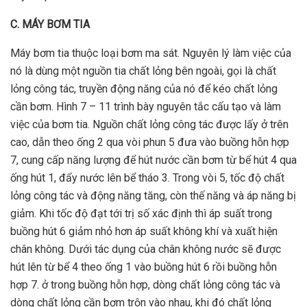
C. MÁY BƠM TIA
Máy bơm tia thuộc loại bơm ma sát. Nguyên lý làm việc của
nó là dùng một nguồn tia chất lỏng bên ngoài, gọi là chất
lỏng công tác, truyền động năng của nó để kéo chất lỏng
cần bơm. Hình 7 – 11 trình bày nguyên tắc cấu tạo và làm
việc của bơm tia. Nguồn chất lỏng công tác được lấy ở trên
cao, dẫn theo ống 2 qua vòi phun 5 đưa vào buồng hỗn hợp
7, cung cấp năng lượng để hút nước cần bơm từ bể hút 4 qua
ống hút 1, đẩy nước lên bể tháo 3. Trong vòi 5, tốc độ chất
lỏng công tác và động năng tăng, còn thế năng và áp năng bị
giảm. Khi tốc độ đạt tới trị số xác định thì áp suất trong
buồng hút 6 giảm nhỏ hơn áp suất không khí và xuất hiện
chân không. Dưới tác dụng của chân không nước sẽ được
hút lên từ bể 4 theo ống 1 vào buồng hút 6 rồi buồng hỗn
hợp 7. ở trong buồng hỗn hợp, dòng chất lỏng công tác và
dòng chất lỏng cần bơm trộn vào nhau, khi đó chất lỏng