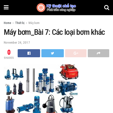
Home
Thiết bị
Máy bơm
Máy bơm_Bài 7: Các loại bơm khác
November 24, 2017
0
SHARES