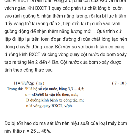
chu vi BXCT là rãnh dẫn vòng 3 bị chia cắt của vào và ra bởi
vách ngăn. Khi BXCT 1 quay các phân tử chất lỏng bị cuốn
vào rãnh guồng 5, nhận thêm năng lượng, rồi lại bị lực li tâm
đẩy văng trở lại vòng dẫn 3, tiếp đến lại bị cuốn vào rãnh
guồng động để nhận thêm năng lượng mới … Quá trình cứ
lặp đi lặp lại trên toàn đoạn đường đi của chất lỏng tạo nên
dòng chuyển động xoáy. Bởi vậy so với bơm li tâm có cùng
đường kính BXCT và cùng vòng quay cột nước do bơm xoáy
tạo ra tăng lên 2 đến 4 lần. Cột nước của bơm xoáy được
tính theo công thức sau:
Do bị tổn hao do ma sát lớn nên hiệu suất của loại máy bơm
này thấp n = 25 … 48%.