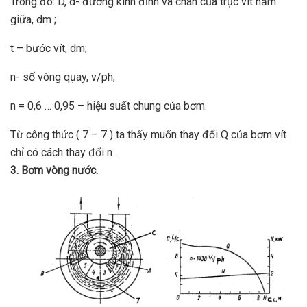
Trong đó: D, d- đường kính đỉnh và chân của trục vít nằm
giữa, dm ;
t – bước vít, dm;
n- số vòng qụay, v/ph;
n = 0,6 … 0,95 – hiệu suất chung của bơm.
Từ công thức ( 7 – 7 ) ta thấy muốn thay đổi Q của bơm vít
chỉ có cách thay đổi n .
3. Bơm vòng nước.