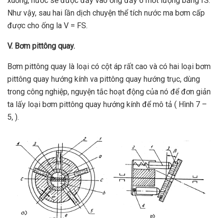
xuống, nước sẽ được đẩy vào ống đẩy 6 mốt lượng bằng fS.
Như vậy, sau hai lần dịch chuyện thể tích nước ma bơm cấp
được cho ống la V = FS.
V. Bơm pittông quay.
Bơm pittông quay là loại có cột áp rất cao và có hai loại bơm
pittông quay hướng kính va pittông quay hướng trục, dùng
trong công nghiệp, nguyện tắc hoạt động của nó để đơn giản
ta lấy loại bơm pittông quay hướng kính để mô tả ( Hình 7 –
5, ).