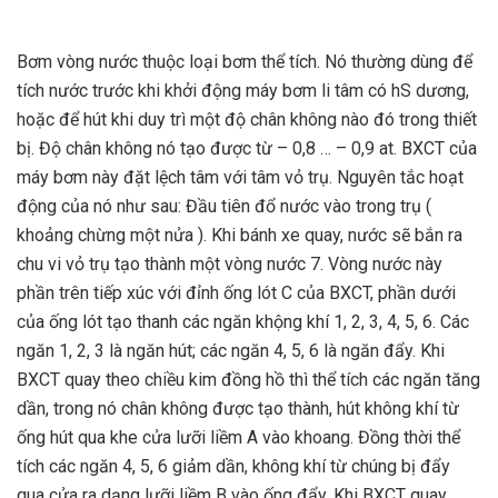
Bơm vòng nước thuộc loại bơm thể tích. Nó thường dùng để
tích nước trước khi khởi động máy bơm li tâm có hS dương,
hoặc để hút khi duy trì một độ chân không nào đó trong thiết
bị. Độ chân không nó tạo được từ – 0,8 … – 0,9 at. BXCT của
máy bơm này đặt lệch tâm với tâm vỏ trụ. Nguyên tắc hoạt
động của nó như sau: Đầu tiên đổ nước vào trong trụ (
khoảng chừng một nửa ). Khi bánh xe quay, nước sẽ bắn ra
chu vi vỏ trụ tạo thành một vòng nước 7. Vòng nước này
phần trên tiếp xúc với đỉnh ống lót C của BXCT, phần dưới
của ống lót tạo thanh các ngăn khộng khí 1, 2, 3, 4, 5, 6. Các
ngăn 1, 2, 3 là ngăn hút; các ngăn 4, 5, 6 là ngăn đẩy. Khi
BXCT quay theo chiều kim đồng hồ thì thể tích các ngăn tăng
dần, trong nó chân không được tạo thành, hút không khí từ
ống hút qua khe cửa lưỡi liềm A vào khoang. Đồng thời thể
tích các ngăn 4, 5, 6 giảm dần, không khí từ chúng bị đẩy
qua cửa ra dạng lưỡi liềm B vào ống đẩy. Khi BXCT quay,