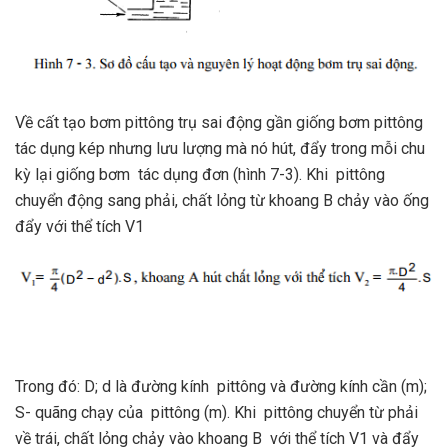
Về cất tạo bơm pittông trụ sai động gần giống bơm pittông
tác dụng kép nhưng lưu lượng mà nó hút, đẩy trong mỗi chu
kỳ lại giống bơm tác dụng đơn (hình 7-3). Khi pittông
chuyển động sang phải, chất lỏng từ khoang B chảy vào ống
đẩy với thể tích V1
Trong đó: D; d là đường kính pittông và đường kính cần (m);
S- quãng chạy của pittông (m). Khi pittông chuyển từ phải
về trái, chất lỏng chảy vào khoang B với thể tích V1 và đẩy