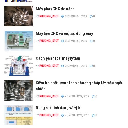
Máy phay CNC đa năng
BY
PHUONG_KTCT
DECEMBER 4, 2019
0
Máy tiện CNC và một số dòng máy
BY
PHUONG_KTCT
DECEMBER 4, 2019
0
Cách phân loại máy ly tâm
BY
PHUONG_KTCT
DECEMBER 4, 2019
0
Kiểm tra chất lượng theo phương pháp lấy mẫu ngẫu
nhiên
BY
PHUONG_KTCT
NOVEMBER 29, 2019
0
Dung sai hình dạng và vị trí
BY
PHUONG_KTCT
NOVEMBER 29, 2019
0