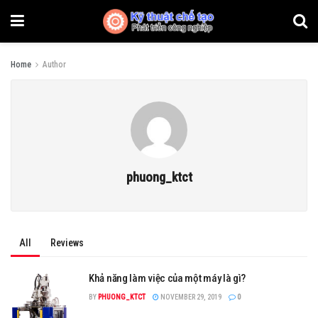
Home
Author
phuong_ktct
All
Reviews
Khả năng làm việc của một máy là gì?
BY
PHUONG_KTCT
NOVEMBER 29, 2019
0