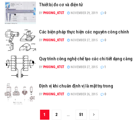
Thiết bị đo cơ và điện tử
BY
PHUONG_KTCT
NOVEMBER 29, 2019
0
Các biện pháp thực hiện các nguyên công chính
BY
PHUONG_KTCT
NOVEMBER 27, 2015
0
Quy trình công nghệ chế tạo các chi tiết dạng càng
BY
PHUONG_KTCT
NOVEMBER 27, 2015
1
Định vị khi chuân định vị là mặt trụ trong
BY
PHUONG_KTCT
NOVEMBER 26, 2015
0
1
2
…
51