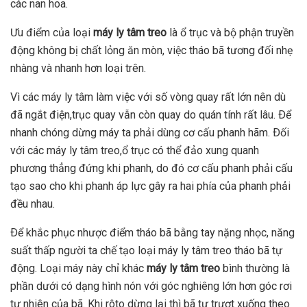
các nan hoa.
Ưu điểm của loại
máy ly tâm treo
là ổ trục và bộ phận truyền
động không bị chất lỏng ăn mòn, việc tháo bã tương đối nhẹ
nhàng và nhanh hơn loại trên.
Vì các máy ly tâm làm việc với số vòng quay rất lớn nên dù
đã ngắt điện,trục quay vẫn còn quay do quán tính rất lâu. Ðể
nhanh chóng dừng máy ta phải dùng cơ cấu phanh hãm. Ðối
với các máy ly tâm treo,ổ trục có thể đảo xung quanh
phương thẳng đứng khi phanh, do đó cơ cấu phanh phải cấu
tạo sao cho khi phanh áp lực gây ra hai phía của phanh phải
đều nhau.
Ðể khắc phục nhược điểm tháo bã bằng tay nặng nhọc, năng
suất thấp người ta chế tạo loại máy ly tâm treo tháo bã tự
động. Loại máy này chỉ khác
máy ly tâm treo
bình thường là
phần dưới có dạng hình nón với góc nghiêng lớn hơn góc rơi
tự nhiên của bã. Khi rôto dừng lại thì bã tự trượt xuống theo