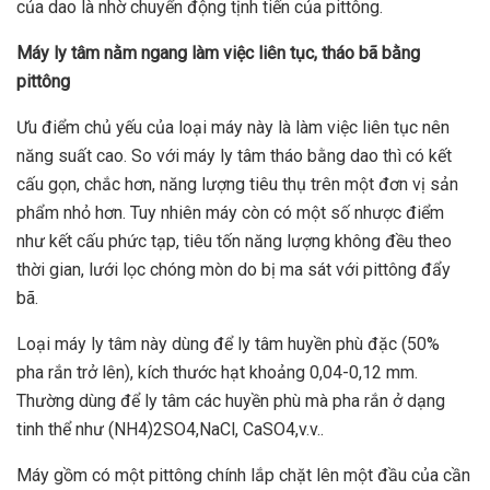
của dao là nhờ chuyển động tịnh tiến của pittông.
Máy ly tâm nằm ngang làm việc liên tục, tháo bã bằng
pittông
Ưu điểm chủ yếu của loại máy này là làm việc liên tục nên
năng suất cao. So với máy ly tâm tháo bằng dao thì có kết
cấu gọn, chắc hơn, năng lượng tiêu thụ trên một đơn vị sản
phẩm nhỏ hơn. Tuy nhiên máy còn có một số nhược điểm
như kết cấu phức tạp, tiêu tốn năng lượng không đều theo
thời gian, lưới lọc chóng mòn do bị ma sát với pittông đẩy
bã.
Loại máy ly tâm này dùng để ly tâm huyền phù đặc (50%
pha rắn trở lên), kích thước hạt khoảng 0,04-0,12 mm.
Thường dùng để ly tâm các huyền phù mà pha rắn ở dạng
tinh thể như (NH4)2SO4,NaCl, CaSO4,v.v..
Máy gồm có một pittông chính lắp chặt lên một đầu của cần