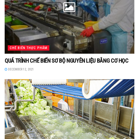
CHẾ BIẾN THỰC PHẨM
QUÁ TRÌNH CHẾ BIẾN SƠ BỘ NGUYÊN LIỆU BẰNG CƠ HỌC
DECEMBER 12, 2021