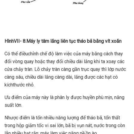
HìnhVII- 8
.Máy ly tâm lắng liên tục tháo bã bằng vít xoắn
Có thể điềuchỉnh chế độ làm việc của máy bằng cách thay
đổi vòng quay hoặc thay đổi chiều dài lắng khi ta xoay các
cửa chảy tràn. Lỗ chảy tràn càng gần trục quay thì lớp nước
càng sâu, chiều dài lắng càng dài, lắng được các hạt có
kíchthước nhỏ.
Ưu điểm của máy này là phân ly được huyền phù mịn, năng
suất lớn.
Nhược điểm là tốn nhiều năng lượng để tháo bã, tổn thất
trong hộp giảm tốc vi sai lớn, bã bị vụn nát, nước trong còn
lẫn nhiều hạt rắn; máy làm việc nặng nề,ồn ào.