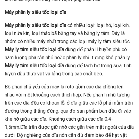
Máy phân ly siêu tốc loại dĩa
Máy phân ly siêu tốc loại dĩa
có nhiều loại: loại hở, loại kín,
loại nửa kín, loại tháo bã bằng tay và bằng ly tâm. Ðây là
nhóm có nhiều máy nhất trong các loại máy ly tâm siêu tốc.
Máy ly tâm siêu tốc loại dĩa
dùng để phân li huyền phù có
hàm lượng pha rắn nhỏ hoặc phân ly nhũ tương khó phân ly.
Máy ly tâm siêu tốc loại dĩa
dùng để tách bơ trong sữa, tinh
luyện dầu thực vật và lắng trong các chất béo.
Bộ phận chủ yếu của máy là rôto gồm các dĩa chồng lên
nhau với một khoảng cách thích hợp. Nếu phân li nhũ tương
trên các dĩa đều có khoan lỗ, ở dĩa giữa các lỗ phải nằm trên
đường thông thẳng đứng, qua đó sản phẩm ban đầu đi vào
khe hở giữa các dĩa. Khoảng cách giữa các dĩa 0,4-
1,5mm.Dĩa trên được giữ nhờ các gân trên mặt ngoài của dĩa
dưới. Ðộ nghiêng của dĩa nón cần đủ đảm bảo để hạt vật