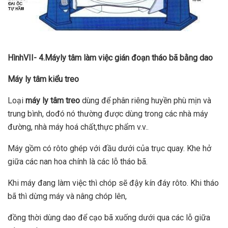
HìnhVII- 4
.Máyly tâm làm việc gián đoạn tháo bã
bằng dao
Máy ly tâm kiểu treo
Loại
máy ly tâm treo
dùng để phân riêng huyền phù mịn và
trung bình, dođó nó thường được dùng trong các nhà máy
đường, nhà máy hoá chất,thực phẩm v.v..
Máy gồm có rôto ghép với đầu dưới của trục quay. Khe hở
giữa các nan hoa chính là các lỗ tháo bã.
Khi máy đang làm việc thì chóp sẽ đậy kín đáy rôto. Khi tháo
bã thì dừng máy và nâng chóp lên,
đồng thời dùng dao để cạo bã xuống dưới qua các lỗ giữa