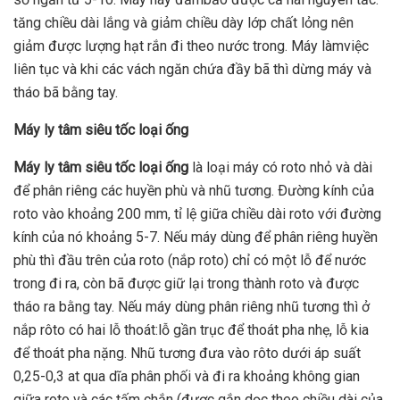
tăng chiều dài lắng và giảm chiều dày lớp chất lỏng nên
giảm được lượng hạt rắn đi theo nước trong. Máy làmviệc
liên tục và khi các vách ngăn chứa đầy bã thì dừng máy và
tháo bã bằng tay.
Máy ly tâm siêu tốc
loại ống
Máy ly tâm siêu tốc loại ống
là loại máy có roto nhỏ và dài
để phân riêng các huyền phù và nhũ tương. Ðường kính của
roto vào khoảng 200 mm, tỉ lệ giữa chiều dài roto với đường
kính của nó khoảng 5-7. Nếu máy dùng để phân riêng huyền
phù thì đầu trên của roto (nắp roto) chỉ có một lỗ để nước
trong đi ra, còn bã được giữ lại trong thành roto và được
tháo ra bằng tay. Nếu máy dùng phân riêng nhũ tương thì ở
nắp rôto có hai lỗ thoát:lỗ gần trục để thoát pha nhẹ, lỗ kia
để thoát pha nặng. Nhũ tương đưa vào rôto dưới áp suất
0,25-0,3 at qua dĩa phân phối và đi ra khoảng không gian
giữa roto và các tấm chắn (được gắn dọc theo chiều dài của