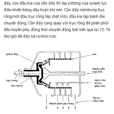
đẩy, còn đầu kia của cần đẩy thì lắp pittông của xylanh lực
điều khiển bằng dầu hoặc khí nén. Cần đẩy nằmtrong trục
rỗng,một đầu trục rỗng lắp chặt rôto, đầu kia lắp bánh đai
chuyển động. Cần đẩy cùng quay với trục rỗng để phân phối
đều huyền phù, đồng thời chuyển động tịnh tiến qua lại 12-16
lần/giờ để đẩy bã ra khỏi roto.