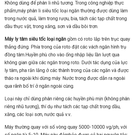
Không dùng để phân li nhũ tương. Trong công nghiệp thực
phẩm,máy phân li siêu tốc loại ngăn thường được dùng làm
trong nước quả, làm trong rượu, bia, tách các tạp chất trong
dầu thực vật, trong xăng, sơn và dầu bôi trơn.
Máy ly tâm siêu tốc loại ngăn
gồm có roto lắp trên trục quay
thẳng đứng. Phía trong của roto đặt các vách ngăn hình trụ
đồng tâm.Huyền phù cho vào ống nhập liệu lần lượt qua
không gian giữa các ngăn trong roto. Dưới tác dụng của lực
ly tâm, pha rắn lắng ở các thành trong của các ngăn và được
tháo ra ngoài khi dừng máy. Nước trong được dẫn ra ngoài
qua rãnh bố trí ở ngăn ngoài cùng.
Loại này chỉ dùng phân riêng các huyền phù mịn (không phân
riêng nhũ tương), thí dụ như tách các tạp chất trong dầu,
xăng, các loại sơn, nước quả v.v..
Máy thường quay với số vòng quay 5000-10000 vg/ph, với
số ngăn từ 5-10. Máy này đảmbảo được cả hai nguyên tắc: