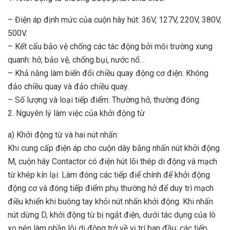
– Điện áp định mức của cuộn hây hút: 36V, 127V, 220V, 380V,
500V.
– Kết cấu bảo vệ chống các tác động bởi môi trường xung
quanh: hở, bảo vệ, chống bụi, nước nổ…
– Khả năng làm biến đổi chiều quay động cơ điện: Không
đảo chiều quay và đảo chiều quay.
– Số lượng và loại tiếp điểm: Thường hở, thường đóng.
2. Nguyên lý làm việc của khởi động từ
a) Khởi động từ và hai nút nhấn:
Khi cung cấp điện áp cho cuộn dây bằng nhấn nút khởi động
M, cuộn hây Contactor có điện hút lõi thép di động và mạch
từ khép kín lại: Làm đóng các tiếp điể chính để khởi động
động cơ và đóng tiếp điểm phụ thường hở để duy trì mạch
điều khiển khi buông tay khỏi nút nhấn khởi động. Khi nhấn
nút dừng D, khởi động từ bị ngắt điện, dưới tác dụng của lò
xo nén làm phần lõi di động trở về vị trí ban đầu; các tiếp