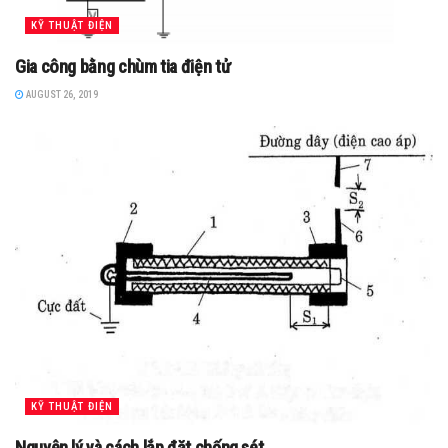
KỸ THUẬT ĐIỆN
Gia công bằng chùm tia điện tử
AUGUST 26, 2019
KỸ THUẬT ĐIỆN
Nguyên lý và cách lắp đặt chống sét