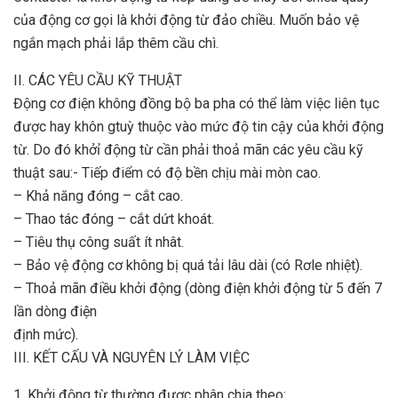
của động cơ gọi là khởi động từ đảo chiều. Muốn bảo vệ
ngắn mạch phải lắp thêm cầu chì.
II. CÁC YÊU CẦU KỸ THUẬT
Động cơ điện không đồng bộ ba pha có thể làm việc liên tục
được hay khôn gtuỳ thuộc vào mức độ tin cậy của khởi động
từ. Do đó khởỉ động từ cần phải thoả mãn các yêu cầu kỹ
thuật sau:- Tiếp điểm có độ bền chịu mài mòn cao.
– Khả năng đóng – cắt cao.
– Thao tác đóng – cắt dứt khoát.
– Tiêu thụ công suất ít nhât.
– Bảo vệ động cơ không bị quá tải lâu dài (có Rơle nhiệt).
– Thoả mãn điều khởi động (dòng điện khởi động từ 5 đến 7
lần dòng điện
định mức).
III. KẾT CẤU VÀ NGUYÊN LÝ LÀM VIỆC
1. Khởi động từ thường được phân chia theo: