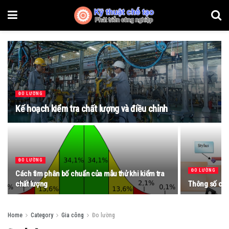
ĐO LƯỜNG
Kế hoạch kiểm tra chất lượng và điều chỉnh
ĐO LƯỜNG
ĐO LƯỜNG
Cách tìm phân bố chuẩn của mẫu thử khi kiểm tra
chất lượng
Thông số chấ
Home
Category
Gia công
Đo lường