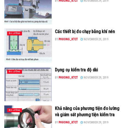
BY
PHUONG_KTCT
NOVEMBER 29, 2019
Các thiết bị đo chạy bằng khí nén
ĐO LƯỜNG
BY
PHUONG_KTCT
NOVEMBER 29, 2019
Dụng cụ kiểm tra độ dài
ĐO LƯỜNG
BY
PHUONG_KTCT
NOVEMBER 29, 2019
Khả năng của phương tiện đo lường
ĐO LƯỜNG
và giám sát phương tiện kiểm tra
BY
PHUONG_KTCT
NOVEMBER 29, 2019