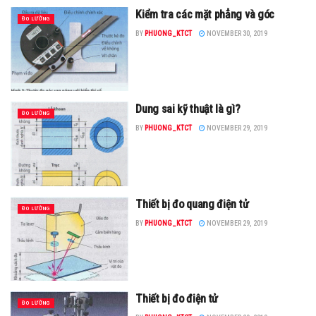
Kiểm tra các mặt phẳng và góc
ĐO LƯỜNG
BY
PHUONG_KTCT
NOVEMBER 30, 2019
Dung sai kỹ thuật là gì?
ĐO LƯỜNG
BY
PHUONG_KTCT
NOVEMBER 29, 2019
Thiết bị đo quang điện tử
ĐO LƯỜNG
BY
PHUONG_KTCT
NOVEMBER 29, 2019
Thiết bị đo điện tử
ĐO LƯỜNG