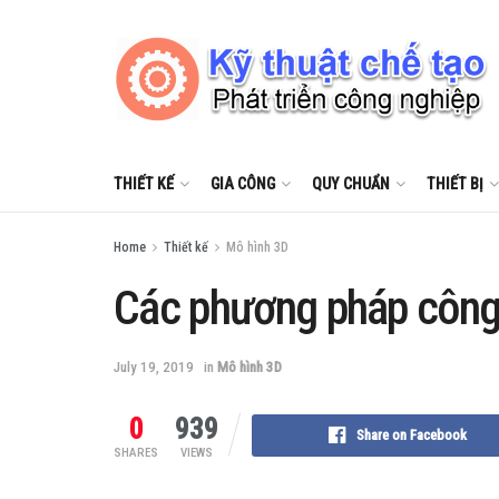
THIẾT KẾ
GIA CÔNG
QUY CHUẨN
THIẾT BỊ
Home
Thiết kế
Mô hình 3D
Các phương pháp công
July 19, 2019
in
Mô hình 3D
0
939
Share on Facebook
SHARES
VIEWS