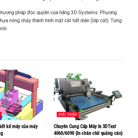
phương pháp độc quyền của hãng 3D Systems. Phương
hựa nóng chảy thành hình mặt cắt tiết diện (lớp cắt). Từng
mới.
GIỚI THIỆU
thiết kế máy của máy
Chuyên Cung Cấp Máy In 3DText
ng
4060/6090 (In chân chữ quảng cáo)