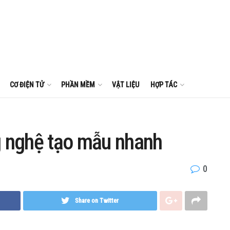
CƠ ĐIỆN TỬ
PHẦN MỀM
VẬT LIỆU
HỢP TÁC
 nghệ tạo mẫu nhanh
0
Share on Twitter