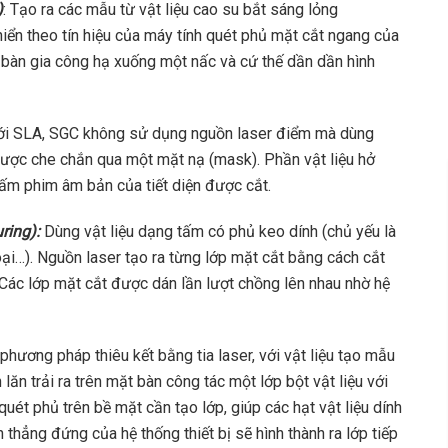
)
: Tạo ra các mẫu từ vật liệu cao su bắt sáng lỏng
hiển theo tín hiệu của máy tính quét phủ mặt cắt ngang của
 bàn gia công hạ xuống một nấc và cứ thế dần dần hình
i SLA, SGC không sử dụng nguồn laser điểm mà dùng
được che chắn qua một mặt nạ (mask). Phần vật liệu hở
ấm phim âm bản của tiết diện được cắt.
ring):
Dùng vật liệu dạng tấm có phủ keo dính (chủ yếu là
ại…). Nguồn laser tạo ra từng lớp mặt cắt bằng cách cắt
 Các lớp mặt cắt được dán lần lượt chồng lên nhau nhờ hệ
phương pháp thiêu kết bằng tia laser, với vật liệu tạo mẫu
n lăn trải ra trên mặt bàn công tác một lớp bột vật liệu với
uét phủ trên bề mặt cần tạo lớp, giúp các hạt vật liệu dính
 thẳng đứng của hệ thống thiết bị sẽ hình thành ra lớp tiếp