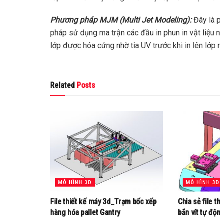
Phương pháp MJM (Multi Jet Modeling):
Đây là 
pháp sử dụng ma trận các đầu in phun in vật liệu n
lớp được hóa cứng nhờ tia UV trước khi in lên lớp 
Related
Posts
MÔ HÌNH 3D
MÔ HÌNH 3D
File thiết kế máy 3d_Trạm bốc xếp
Chia sẻ file 
hàng hóa pallet Gantry
bắn vít tự độ