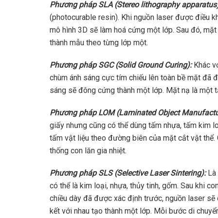
Phương pháp SLA (Stereo lithography apparatus
(photocurable resin). Khi nguồn laser được điều k
mô hình 3D sẽ làm hoá cứng một lớp. Sau đó, mặt
thành mẫu theo từng lớp một.
Phương pháp SGC (Solid Ground Curing):
Khác vớ
chùm ánh sáng cực tím chiếu lên toàn bề mặt đã 
sáng sẽ đông cứng thành một lớp. Mặt nạ là một t
Phương pháp LOM (Laminated Object Manufactu
giấy nhưng cũng có thể dùng tấm nhựa, tấm kim lo
tấm vật liệu theo đường biên của mặt cắt vật thể.
thống con lăn gia nhiệt.
Phương pháp SLS (Selective Laser Sintering):
Là 
có thể là kim loại, nhựa, thủy tinh, gốm. Sau khi co
chiều dày đã được xác định trước, nguồn laser sẽ q
kết với nhau tạo thành một lớp. Mỗi bước di chuyển