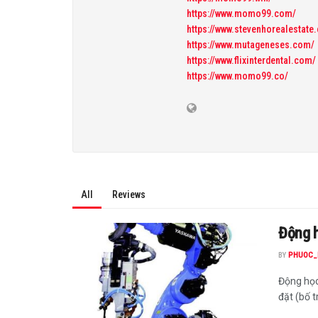
https://www.momo99.com/
https://www.stevenhorealestate
https://www.mutageneses.com/
https://www.flixinterdental.com/
https://www.momo99.co/
All
Reviews
Động h
BY
PHUOC_
Động học
đặt (bố tr