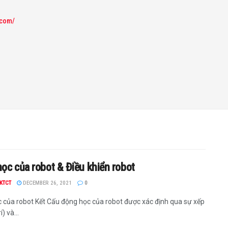
.com/
ọc của robot & Điều khiển robot
KTCT
DECEMBER 26, 2021
0
 của robot Kết Cấu động học của robot được xác định qua sự xếp
í) và...