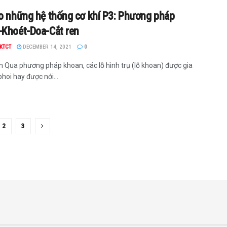
o những hệ thống cơ khí P3: Phương pháp
Khoét-Doa-Cắt ren
KTCT
DECEMBER 14, 2021
0
n Qua phương pháp khoan, các lỗ hình trụ (lỗ khoan) được gia
hoi hay được nới...
2
3