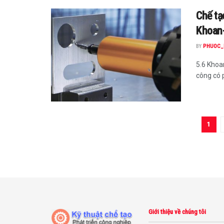
Chế tạ
Khoan-
BY
PHUOC_
5.6 Khoa
công có p
1
Giới thiệu về chúng tôi