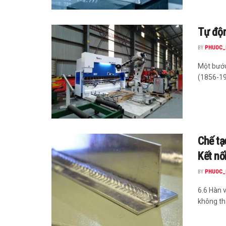
Tự độn
BY
PHUOC_
Một bước 
(1856-191
Chế tạ
Kết nố
BY
PHUOC_
6.6 Hàn v
không thá