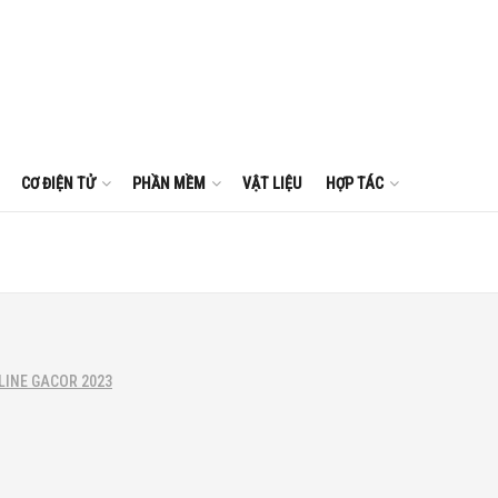
CƠ ĐIỆN TỬ
PHẦN MỀM
VẬT LIỆU
HỢP TÁC
LINE GACOR 2023