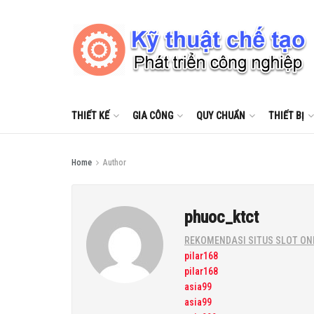
THIẾT KẾ
GIA CÔNG
QUY CHUẨN
THIẾT BỊ
Home
Author
phuoc_ktct
REKOMENDASI SITUS SLOT ON
pilar168
pilar168
asia99
asia99