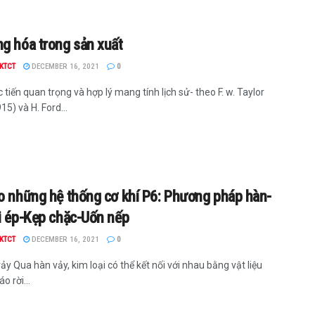
g hóa trong sản xuất
KTCT
DECEMBER 16, 2021
0
tiến quan trọng và hợp lý mang tính lịch sử- theo F. w. Taylor
5) và H. Ford...
o những hệ thống cơ khí P6: Phương pháp hàn-
i ép-Kẹp chặc-Uốn nếp
KTCT
DECEMBER 16, 2021
0
ảy Qua hàn vảy, kim loại có thể kết nối với nhau bằng vật liệu
o rời...