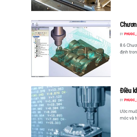
Chương
BY
PHUOC_
8.6 Chươ
định tron
Điều k
BY
PHUOC_
Ước muốn
móc và t