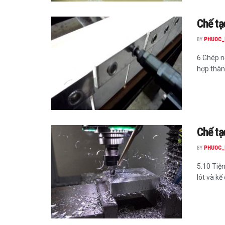
Chế tạ
BY
PHUOC_
6 Ghép nố
hợp thàn
Chế tạ
BY
PHUOC_
5.10 Tiện
lót và kể 