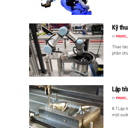
Kỹ thu
BY
PHUOC_
Thao tác
phần chứ
Lập tr
BY
PHUOC_
8.7 Lập 
một xưởn