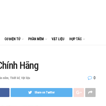
CƠ ĐIỆN TỬ
PHẦN MỀM
VẬT LIỆU
HỢP TÁC
Chính Hãng
0
ần mềm
,
Thiết kế
,
Vật liệu
Share on Twitter