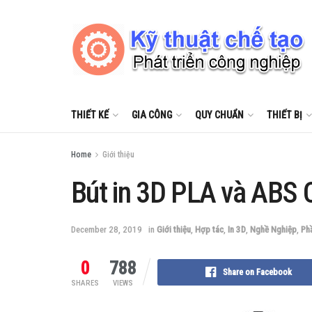
THIẾT KẾ
GIA CÔNG
QUY CHUẨN
THIẾT BỊ
Home
Giới thiệu
Bút in 3D PLA và ABS 
December 28, 2019
in
Giới thiệu
,
Hợp tác
,
In 3D
,
Nghề Nghiệp
,
Ph
0
788
Share on Facebook
SHARES
VIEWS