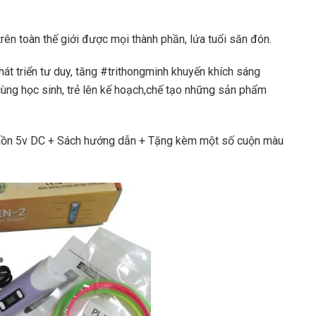
ên toàn thế giới được mọi thành phần, lứa tuổi săn đón.
phát triển tư duy, tăng #trithongminh khuyến khích sáng
cùng học sinh, trẻ lên kế hoạch,chế tạo những sản phẩm
guồn 5v DC + Sách hướng dẫn + Tặng kèm một số cuộn màu