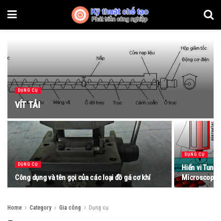
DỤNG CỤ
VÍT TẢI
DỤNG CỤ
DỤNG CỤ
Hiển vi Tune
Công dụng và tên gọi của các loại đồ gá cơ khí
Microscope)
Home
Category
Gia công
Dụng cụ