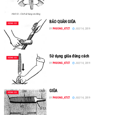
BẢO QUẢN GIŨA
DỤNG CỤ
BY
PHUONG_KTCT
JULY 14, 2019
Sử dụng giũa đúng cách
DỤNG CỤ
BY
PHUONG_KTCT
JULY 14, 2019
GIŨA
DỤNG CỤ
BY
PHUONG_KTCT
JULY 14, 2019