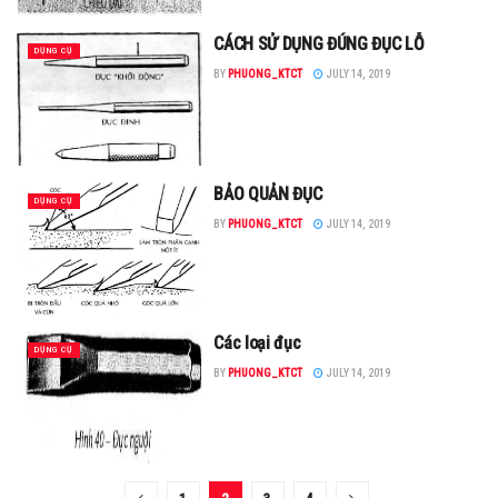
CÁCH SỬ DỤNG ĐÚNG ĐỤC LỖ
DỤNG CỤ
BY
PHUONG_KTCT
JULY 14, 2019
BẢO QUẢN ĐỤC
DỤNG CỤ
BY
PHUONG_KTCT
JULY 14, 2019
Các loại đục
DỤNG CỤ
BY
PHUONG_KTCT
JULY 14, 2019