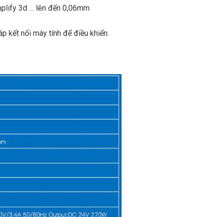
mplify 3d … lên đến 0,06mm
p kết nối máy tính để điều khiển.