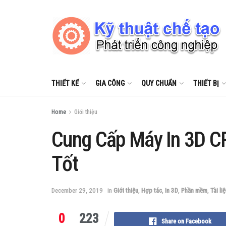
THIẾT KẾ
GIA CÔNG
QUY CHUẨN
THIẾT BỊ
Home
Giới thiệu
Cung Cấp Máy In 3D CR
Tốt
December 29, 2019
in
Giới thiệu
,
Hợp tác
,
In 3D
,
Phần mềm
,
Tài li
0
223
Share on Facebook