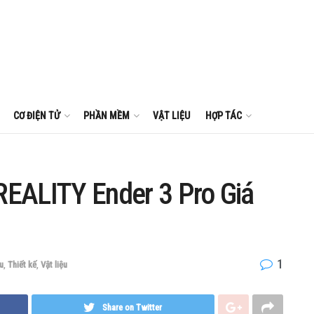
CƠ ĐIỆN TỬ
PHẦN MỀM
VẬT LIỆU
HỢP TÁC
EALITY Ender 3 Pro Giá
1
ệu
,
Thiết kế
,
Vật liệu
Share on Twitter