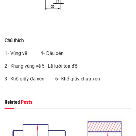
Chú thích
1- Vùng vẽ 4- Dấu xén
2- Khung vùng vẽ 5- Lề lưới toạ độ
3- Khổ giấy đã xén 6- Khổ giấy chưa xén
Related
Posts