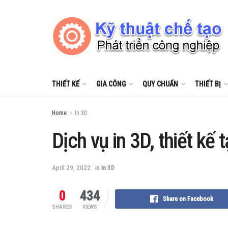
THIẾT KẾ
GIA CÔNG
QUY CHUẨN
THIẾT BỊ
Home
In 3D
Dịch vụ in 3D, thiết kế
April 29, 2022
in
In 3D
0
434
Share on Facebook
SHARES
VIEWS