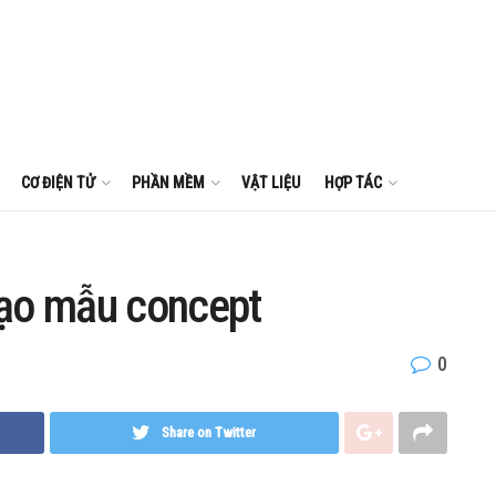
CƠ ĐIỆN TỬ
PHẦN MỀM
VẬT LIỆU
HỢP TÁC
 tạo mẫu concept
0
Share on Twitter