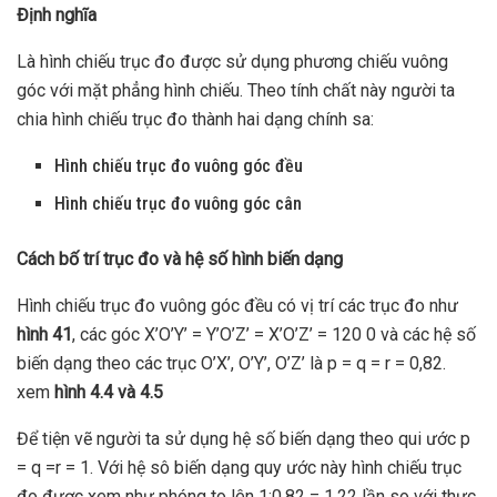
Định nghĩa
Là hình chiếu trục đo được sử dụng phương chiếu vuông
góc với mặt phẳng hình chiếu. Theo tính chất này người ta
chia hình chiếu trục đo thành hai dạng chính sa:
Hình chiếu trục đo vuông góc đều
Hình chiếu trục đo vuông góc cân
Cách bố trí trục đo và hệ số hình biến dạng
Hình chiếu trục đo vuông góc đều có vị trí các trục đo như
hình 41
, các góc X’O’Y’ = Y’O’Z’ = X’O’Z’ = 120 0 và các hệ số
biến dạng theo các trục O’X’, O’Y’, O’Z’ là p = q = r = 0,82.
xem
hình 4.4 và 4.5
Để tiện vẽ người ta sử dụng hệ số biến dạng theo qui ước p
= q =r = 1. Với hệ sô biến dạng quy ước này hình chiếu trục
đo được xem như phóng to lên 1:0.82 = 1.22 lần so với thực