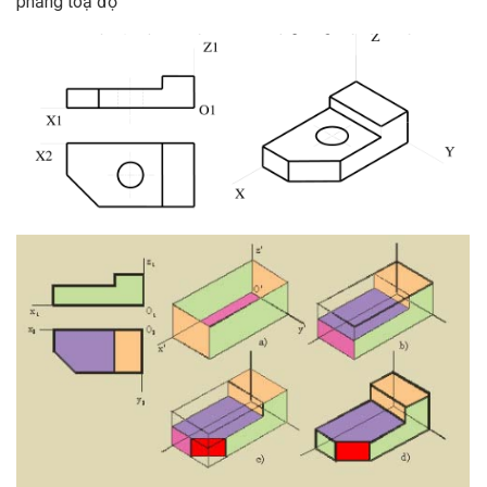
phẳng toạ độ