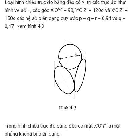
Loại hình chiếu trục đo bằng đều có vị trí các trục đo như
hình vẽ số .. , các góc X’O’Y’ = 90, Y’O’Z’ = 120o và X’O’Z’ =
150o các hệ số biến dạng quy ước p = q = r = 0,94 và q =
0,47. xem
hình 4.3
Trong hình chiếu trục đo bằng đều có mặt X’O’Y’ là mặt
phẳng không bị biến dạng.