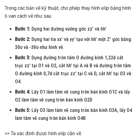
Trong các bản vẽ kỹ thuật, cho phép thay hình elíp bằng hình
ô van cách vẽ như sau:
Bước 1:
Dựng hai đường vuông góc zz’ và hh’
Bước 2:
Dựng hai tia xx’ và yy’ tạo với hh’ một Z’ góc bằng
30o và -30o như hình vẽ.
Bước 3:
Dựng đường tròn tâm O đường kính 1,22d cắt
trục zz’ tại O1 và O2, cắt hh’ tại A và B và đường tròn tâm
O đường kính 0,7d cắt trục zz’ tại C và D, cắt hh’ tại O3 và
O4.
Bước 4:
Lấy O1 làm tâm vẽ cung tròn bán kính O1C và lấy
O2 làm tâm vẽ cung tròn bán kính O2D
Bước 5:
Lấy O3 làm tâm vẽ cung tròn bán kính O3A, lấy O4
làm tâm vẽ cung tròn bán kính O4B.
>> Ta xác định được hình elíp cần vẽ.