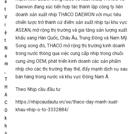
ấ
Daewon đang xúc tiến hợp tác thành lập công ty liên
t
doanh sản xuất nhíp THACO DAEWON với mục tiêu
V
chiến lược trở thành cứ điểm sản xuất nhíp tại khu vực
i
ASEAN, mở rộng thị trường và gia tăng sản lượng xuất
ệ
khẩu sang Hàn Quốc, Châu Âu, Trung Đông và Nam Mỹ.
t
Song song đó, THACO mở rộng thị trường kinh doanh
N
trong nước thông qua việc cung cấp nhíp trong chuỗi
a
cung ứng OEM; phát triển kinh doanh các sản phẩm
m
nhíp cho các thị trường thay thế, đẩy mạnh dịch vụ sau
,
bán hàng trong nước và khu vực Đông Nam Á.
T
H
Theo Nhịp cầu đầu tư
A
https://nhipcaudautu.vn/xe/thaco-day-manh-xuat-
C
khau-nhip-o-to-3332884/
O
k
h
ô