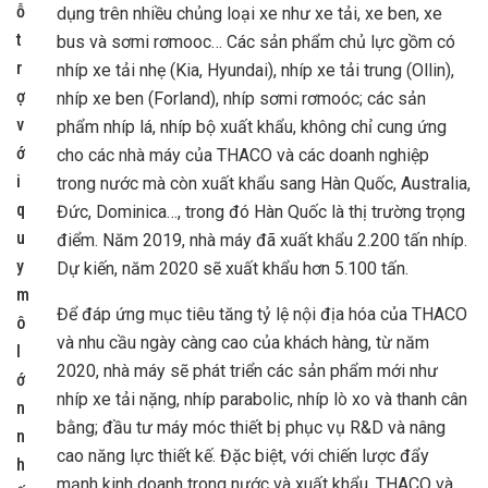
ỗ
dụng trên nhiều chủng loại xe như xe tải, xe ben, xe
t
bus và sơmi rơmooc… Các sản phẩm chủ lực gồm có
r
nhíp xe tải nhẹ (Kia, Hyundai), nhíp xe tải trung (Ollin),
ợ
nhíp xe ben (Forland), nhíp sơmi rơmoóc; các sản
v
phẩm nhíp lá, nhíp bộ xuất khẩu, không chỉ cung ứng
ớ
cho các nhà máy của THACO và các doanh nghiệp
i
trong nước mà còn xuất khẩu sang Hàn Quốc, Australia,
q
Đức, Dominica…, trong đó Hàn Quốc là thị trường trọng
u
điểm. Năm 2019, nhà máy đã xuất khẩu 2.200 tấn nhíp.
y
Dự kiến, năm 2020 sẽ xuất khẩu hơn 5.100 tấn.
m
Để đáp ứng mục tiêu tăng tỷ lệ nội địa hóa của THACO
ô
và nhu cầu ngày càng cao của khách hàng, từ năm
l
2020, nhà máy sẽ phát triển các sản phẩm mới như
ớ
nhíp xe tải nặng, nhíp parabolic, nhíp lò xo và thanh cân
n
bằng; đầu tư máy móc thiết bị phục vụ R&D và nâng
n
cao năng lực thiết kế. Đặc biệt, với chiến lược đẩy
h
mạnh kinh doanh trong nước và xuất khẩu, THACO và