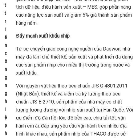
t
tích dữ liệu, điều hành sản xuất – MES, góp phần nâng
t
cao năng lực sản xuất và giảm 5% giá thành sản phẩm
r
hàng năm.
i
Đẩy mạnh xuất khẩu nhíp
ể
n
Từ sự chuyển giao công nghệ nguồn của Daewon, nhà
c
máy đã làm chủ thiết kế, sản xuất và phát triển đa dạng
ô
các sản phẩm nhíp cho nhiều thị trường trong nước và
n
xuất khẩu.
g
n
Với nguyên vật liệu theo tiêu chuẩn JIS G 4801:2011
g
(Nhật Bản), thiết kế và kiểm tra kỹ lưỡng theo tiêu
h
chuẩn JIS B 2710, sản phẩm của nhà máy có chất
i
lượng tương đương với nhíp sản xuất tại Hàn Quốc. Với
ệ
ưu điểm độ đàn hồi lớn, độ bền cao, chịu tải tốt, vận
p
hành êm ái, đáp ứng yêu cầu vận hành trên nhiều địa
h
hình khác nhau, sản phẩm nhíp của THACO được sử