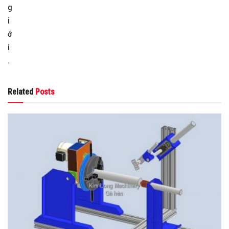
g
i
ớ
i
.
Related
Posts