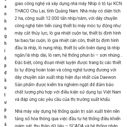
giao công nghệ và xây dựng nhà máy Nhíp ô tô tại KCN
a
THACO Chu Lai, tỉnh Quảng Nam. Nhà máy có diện tích
n
2 ha, công suất 12.000 tấn nhíp/năm, với dây chuyền
h
công nghệ tiên tiến cùng thiết bị máy móc tự động như:
n
máy cắt thủy lực, lò gia nhiệt cuộn tai, thiết bị định hình
g
tai bao/tai cuộn, lò gia nhiệt cán côn, thiết bị định hình
h
đầu lá nhíp, lò nung nhíp, thiết bị uốn biên dạng lá nhíp
i
ngắn/lá nhíp dài, lò ram, hệ thống phun bi – sơn nhúng…
ệ
Đặc biệt, công đoạn nhiệt luyện được trang bị các thiết
p
bị tự động hoàn toàn và công nghệ tương đương với
đ
dây chuyền sản xuất nhíp hiện đại nhất của Daewon.
ầ
Sản phẩm được kiểm tra nghiêm ngặt để đảm bảo
u
chất lượng phù hợp với điều kiện sử dụng tại Việt Nam
t
và đáp ứng các yêu cầu của thị trường xuất khẩu.
ư
p
Nhà máy xây dựng hệ thống quản trị sản xuất trên nền
h
tảng số hóa thông qua việc đầu tư hệ thống điều khiển
á
giám sát, thu thập dữ liệu – SCADA và hệ thống phân