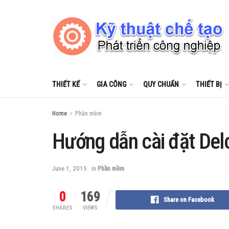
THIẾT KẾ
GIA CÔNG
QUY CHUẨN
THIẾT BỊ
Home
Phần mềm
Hướng dẫn cài đặt Del
June 1, 2015
in
Phần mềm
0
169
Share on Facebook
SHARES
VIEWS