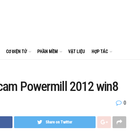
CƠ ĐIỆN TỬ
PHẦN MỀM
VẬT LIỆU
HỢP TÁC
cam Powermill 2012 win8
0
Share on Twitter