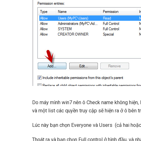
Do máy mình win7 nên ô Check name không hiện, lú
và một list các quyền truy cập sẽ hiện ra ở ô bên tr
Lúc này bạn chọn Everyone và Users (cả hai hoặc 
Thoát ra và bạn chọn Full control ở hình đầu, và n