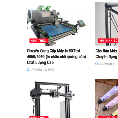
GIỚI THIỆU
MÔ HÌNH 3D
Chuyên Cung Cấp Máy In 3DText
Cần Bán Máy 
4060/6090 (In chân chữ quảng cáo)
Chuyên Dụng
Chất Lượng Cao
DECEMBER 31, 
JANUARY 10, 2020
GIỚI THIỆU
GIỚI THIỆU