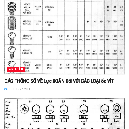
AN TOÀN
CÁC THÔNG SỐ VỀ Lực XOĂN Đốl VỚI CÁC LOẠI ốc VÍT
OCTOBER 22, 2014